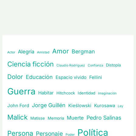
Amor
Bergman
Alegría
Actor
Amistad
Ciencia ficción
Distopía
Claudio Rodríguez
Confianza
Dolor
Educación
Espacio vivido
Fellini
Guerra
Habitar
Hitchcock
Identidad
Imaginación
Jorge Guillén
John Ford
Kieślowski
Kurosawa
Ley
Malick
Pedro Salinas
Muerte
Matisse
Memoria
Política
Persona
Personaje
Poder