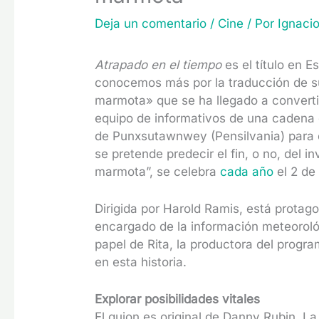
Deja un comentario
/
Cine
/ Por
Ignaci
Atrapado en el tiempo
es el título en 
conocemos más por la traducción de su 
marmota» que se ha llegado a converti
equipo de informativos de una cadena d
de Punxsutawnwey (Pensilvania) para cu
se pretende predecir el fin, o no, del 
marmota”, se celebra
cada año
el 2 de
Dirigida por Harold Ramis, está protagon
encargado de la información meteoroló
papel de Rita, la productora del progr
en esta historia.
Explorar posibilidades vitales
El guion es original de Danny Rubin. L