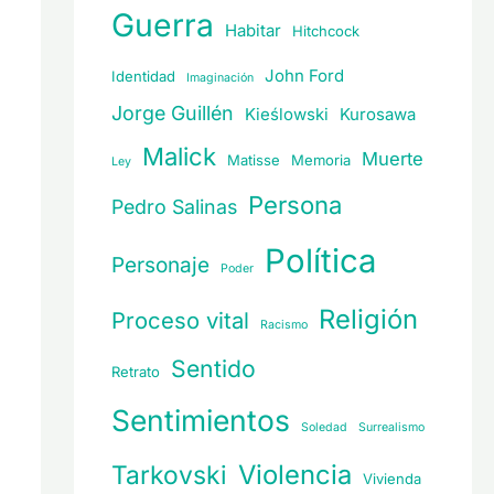
Guerra
Habitar
Hitchcock
John Ford
Identidad
Imaginación
Jorge Guillén
Kieślowski
Kurosawa
Malick
Muerte
Matisse
Memoria
Ley
Persona
Pedro Salinas
Política
Personaje
Poder
Religión
Proceso vital
Racismo
Sentido
Retrato
Sentimientos
Soledad
Surrealismo
Violencia
Tarkovski
Vivienda