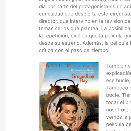
día por parte del protagonista es un ac
curiosidad que despierta esta circunst
director, que intervino en la revisión del
temas serios que plantea. La posibilidad
la repetición, explica que la película
desde su estreno. Además, la película 
crítica con el paso del tiempo.
También es
explicació
ese bucle, 
Tampoco c
bucle. Tie
tocar el p
nosotros, 
vemos la p
película d