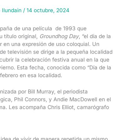
o Ilundain
/
14 octubre, 2024
España de una película de 1993 que
título original,
Groundhog Day
, “el día de la
r en una expresión de uso coloquial. Un
e televisión se dirige a la pequeña localidad
brir la celebración festiva anual en la que
invierno. Esta fecha, conocida como “Día de la
 febrero en esa localidad.
izada por Bill Murray, el periodista
gica, Phil Connors, y Andie MacDowell en el
ama. Les acompaña Chris Elliot, camarógrafo
a idea de vivir de manera repetida un mismo