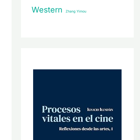
Western
Zhang Yimou