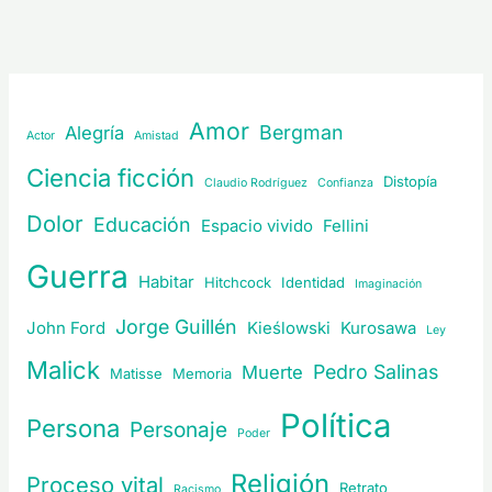
Amor
Bergman
Alegría
Actor
Amistad
Ciencia ficción
Distopía
Claudio Rodríguez
Confianza
Dolor
Educación
Espacio vivido
Fellini
Guerra
Habitar
Hitchcock
Identidad
Imaginación
Jorge Guillén
John Ford
Kieślowski
Kurosawa
Ley
Malick
Pedro Salinas
Muerte
Matisse
Memoria
Política
Persona
Personaje
Poder
Religión
Proceso vital
Retrato
Racismo