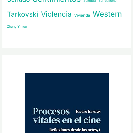
Soledad
Surrealismo
Western
Violencia
Tarkovski
Vivienda
Zhang Yimou