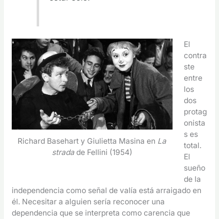
El
contra
ste
entre
los
dos
protag
onista
s es
Richard Basehart y Giulietta Masina en
La
total.
strada
de Fellini (1954)
El
sueño
de la
independencia como señal de valía está arraigado en
él. Necesitar a alguien sería reconocer una
dependencia que se interpreta como carencia que