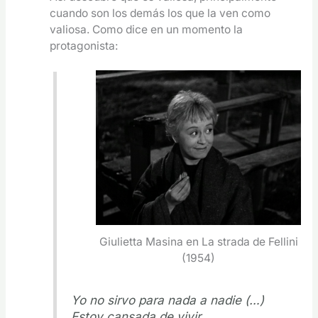
cuando son los demás los que la ven como
valiosa. Como dice en un momento la
protagonista:
Giulietta Masina en La strada de Fellini
(1954)
Yo no sirvo para nada a nadie (…)
Estoy cansada de vivir.