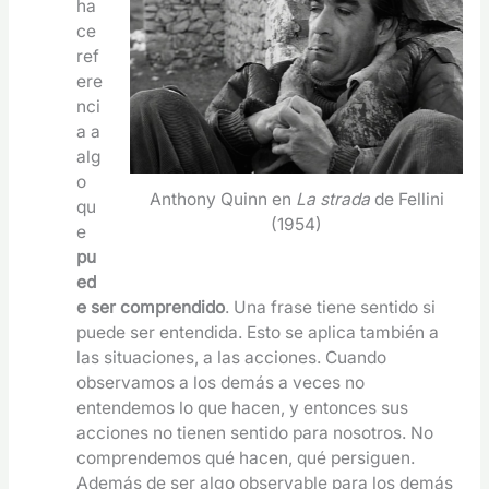
ha
ce
ref
ere
nci
a a
alg
o
Anthony Quinn en
La strada
de Fellini
qu
(1954)
e
pu
ed
e ser comprendido
. Una frase tiene sentido si
puede ser entendida. Esto se aplica también a
las situaciones, a las acciones. Cuando
observamos a los demás a veces no
entendemos lo que hacen, y entonces sus
acciones no tienen sentido para nosotros. No
comprendemos qué hacen, qué persiguen.
Además de ser algo observable para los demás