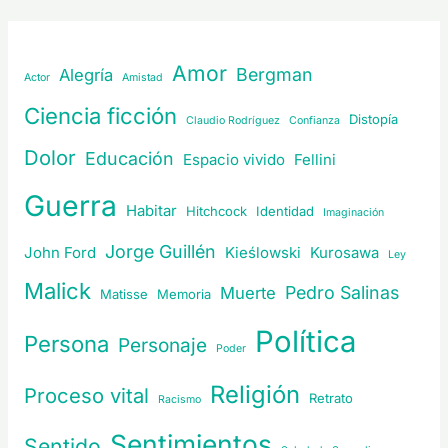
Amor
Bergman
Alegría
Actor
Amistad
Ciencia ficción
Distopía
Claudio Rodríguez
Confianza
Dolor
Educación
Espacio vivido
Fellini
Guerra
Habitar
Hitchcock
Identidad
Imaginación
Jorge Guillén
John Ford
Kieślowski
Kurosawa
Ley
Malick
Pedro Salinas
Muerte
Matisse
Memoria
Política
Persona
Personaje
Poder
Religión
Proceso vital
Retrato
Racismo
Sentimientos
Sentido