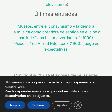
Televisión
(5)
Últimas entradas
Museos: entre el consumismo y la demora
La música como creadora de sentido en el cine a
partir de “Una historia verdadera” (1999)
“Psicosis” de Alfred Hitchcock (1960): juego de
expectativas
Copyright © 2026 Reflexiones desde las artes
Utilizamos cookies para ofrecerte la mejor experiencia en
nuestra web.
Puedes aprender más sobre qué cookies utilizamos o
desactivarlas en los
ajustes
.
CERRAR EL BAN
Aceptar
Rechazar
Ajustes