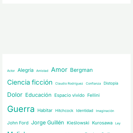
Amor
Bergman
Alegría
Actor
Amistad
Ciencia ficción
Distopía
Claudio Rodríguez
Confianza
Dolor
Educación
Espacio vivido
Fellini
Guerra
Habitar
Hitchcock
Identidad
Imaginación
Jorge Guillén
John Ford
Kieślowski
Kurosawa
Ley