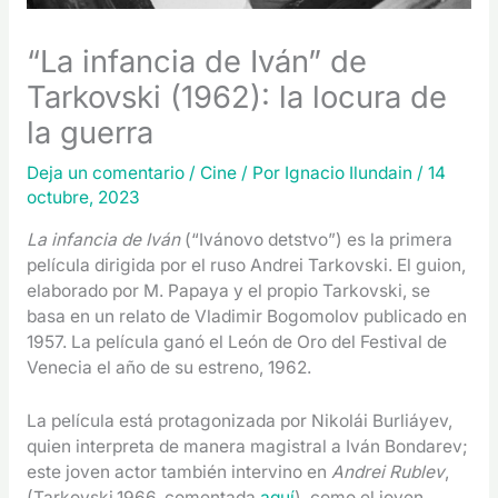
“La infancia de Iván” de
Tarkovski (1962): la locura de
la guerra
Deja un comentario
/
Cine
/ Por
Ignacio Ilundain
/
14
octubre, 2023
La infancia de Iván
(“Ivánovo detstvo”) es la primera
película dirigida por el ruso Andrei Tarkovski. El guion,
elaborado por M. Papaya y el propio Tarkovski, se
basa en un relato de Vladimir Bogomolov publicado en
1957. La película ganó el León de Oro del Festival de
Venecia el año de su estreno, 1962.
La película está protagonizada por Nikolái Burliáyev,
quien interpreta de manera magistral a Iván Bondarev;
este joven actor también intervino en
Andrei Rublev
,
(Tarkovski,1966, comentada
aquí
), como el joven