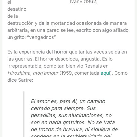
Iván» (1962)
el
desatino
de la
destrucción y de la mortandad ocasionada de manera
arbitraria, en una pared se lee, escrito con algo afilado,
un grito: “vengadnos”.
Es la experiencia del
horror
que tantas veces se da en
las guerras. El horror descoloca, angustia. Es lo
irrepresentable, como tan bien vio Resnais en
Hiroshima, mon amour
(1959, comentada
aquí
). Como
dice Sartre:
El amor es, para él, un camino
cerrado para siempre. Sus
pesadillas, sus alucinaciones, no
son en nada gratuitos. No se trata
de trozos de bravura, ni siquiera de
sondeos en la «subjetividad» del