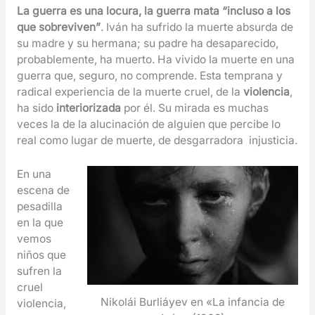
La guerra es una locura, la guerra mata “incluso a los
que sobreviven”
. Iván ha sufrido la muerte absurda de
su madre y su hermana; su padre ha desaparecido,
probablemente, ha muerto. Ha vivido la muerte en una
guerra que, seguro, no comprende. Esta temprana y
radical experiencia de la muerte cruel, de la
violencia
,
ha sido
interiorizada
por él. Su mirada es muchas
veces la de la alucinación de alguien que percibe lo
real como lugar de muerte, de desgarradora injusticia.
En una
escena de
pesadilla
en la que
vemos
niños que
sufren la
cruel
Nikolái Burliáyev en «La infancia de
violencia,