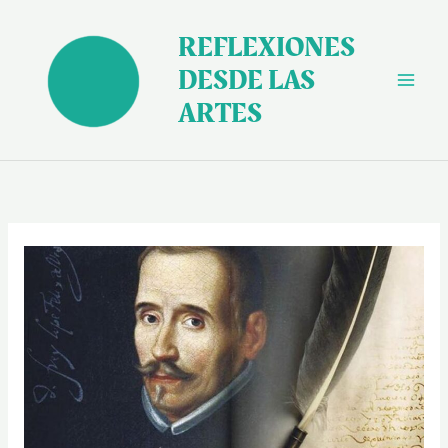
Ir
al
REFLEXIONES
contenido
DESDE LAS
ARTES