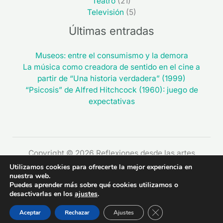
Teatro
(21)
Televisión
(5)
Últimas entradas
Museos: entre el consumismo y la demora
La música como creadora de sentido en el cine a
partir de “Una historia verdadera” (1999)
“Psicosis” de Alfred Hitchcock (1960): juego de
expectativas
Copyright © 2026 Reflexiones desde las artes
Utilizamos cookies para ofrecerte la mejor experiencia en
nuestra web.
Puedes aprender más sobre qué cookies utilizamos o
desactivarlas en los
ajustes
.
CERRAR EL BAN
Aceptar
Rechazar
Ajustes