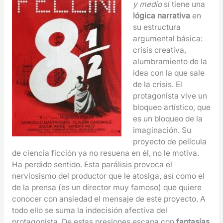
y medio
sí tiene una
lógica narrativa
en
su estructura
argumental básica:
crisis creativa,
alumbramiento de la
idea con la que sale
de la crisis. El
protagonista vive un
bloqueo artístico, que
es un bloqueo de la
imaginación. Su
proyecto de película
de ciencia ficción ya no resuena en él, no le motiva.
Ha perdido sentido. Esta parálisis provoca el
nerviosismo del productor que le atosiga, así como el
de la prensa (es un director muy famoso) que quiere
conocer con ansiedad el mensaje de este proyecto. A
todo ello se suma la indecisión afectiva del
protagonista. De estas presiones escapa con
fantasías