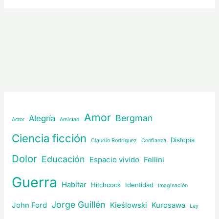
Amor
Bergman
Alegría
Actor
Amistad
Ciencia ficción
Distopía
Claudio Rodríguez
Confianza
Dolor
Educación
Espacio vivido
Fellini
Guerra
Habitar
Hitchcock
Identidad
Imaginación
Jorge Guillén
John Ford
Kieślowski
Kurosawa
Ley