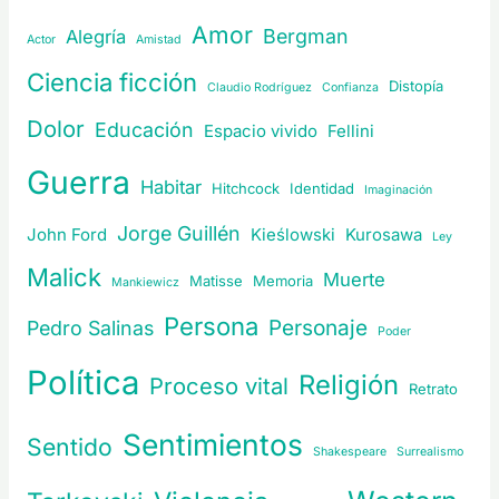
Amor
Bergman
Alegría
Actor
Amistad
Ciencia ficción
Distopía
Claudio Rodríguez
Confianza
Dolor
Educación
Espacio vivido
Fellini
Guerra
Habitar
Hitchcock
Identidad
Imaginación
Jorge Guillén
John Ford
Kieślowski
Kurosawa
Ley
Malick
Muerte
Matisse
Memoria
Mankiewicz
Persona
Personaje
Pedro Salinas
Poder
Política
Religión
Proceso vital
Retrato
Sentimientos
Sentido
Shakespeare
Surrealismo