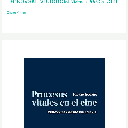
Western
Violencia
Tarkovski
Vivienda
Zhang Yimou