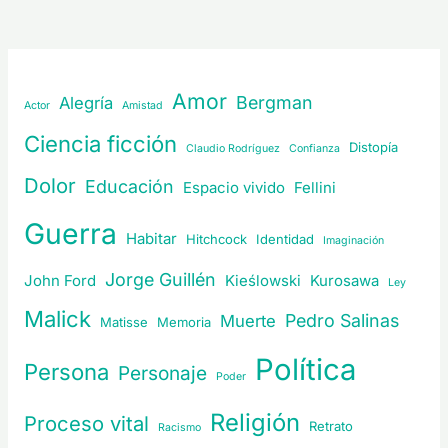
Amor
Bergman
Alegría
Actor
Amistad
Ciencia ficción
Distopía
Claudio Rodríguez
Confianza
Dolor
Educación
Espacio vivido
Fellini
Guerra
Habitar
Hitchcock
Identidad
Imaginación
Jorge Guillén
John Ford
Kieślowski
Kurosawa
Ley
Malick
Pedro Salinas
Muerte
Matisse
Memoria
Política
Persona
Personaje
Poder
Religión
Proceso vital
Retrato
Racismo