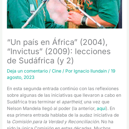
“Un país en África” (2004),
“Invictus” (2009): lecciones
de Sudáfrica (y 2)
Deja un comentario
/
Cine
/ Por
Ignacio Ilundain
/
19
agosto, 2023
En esta segunda entrada continúo con las reflexiones
sobre algunas de las iniciativas que llevaron a cabo en
Sudáfrica tras terminar el
apartheid
, una vez que
Nelson Mandela llegó al poder (la anterior,
aquí
). En
esa primera entrada hablaba de la audaz iniciativa de
la
Comisión para la Verdad y Reconciliación
. No ha
sido la única Comisión en estas décadas. Muchos