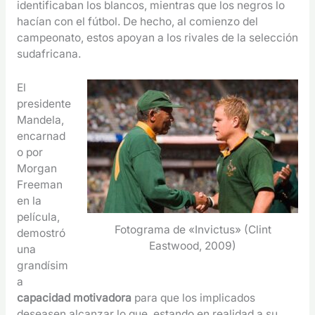
identificaban los blancos, mientras que los negros lo
hacían con el fútbol. De hecho, al comienzo del
campeonato, estos apoyan a los rivales de la selección
sudafricana.
El
presidente
Mandela,
encarnad
o por
Morgan
Freeman
en la
película,
Fotograma de «Invictus» (Clint
demostró
Eastwood, 2009)
una
grandísim
a
capacidad motivadora
para que los implicados
deseasen alcanzar lo que, estando en realidad a su