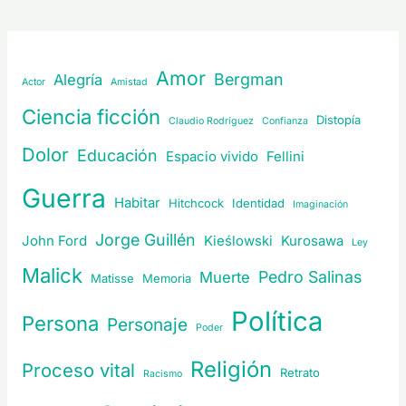
Amor
Bergman
Alegría
Actor
Amistad
Ciencia ficción
Distopía
Claudio Rodríguez
Confianza
Dolor
Educación
Espacio vivido
Fellini
Guerra
Habitar
Hitchcock
Identidad
Imaginación
Jorge Guillén
John Ford
Kieślowski
Kurosawa
Ley
Malick
Pedro Salinas
Muerte
Matisse
Memoria
Política
Persona
Personaje
Poder
Religión
Proceso vital
Retrato
Racismo