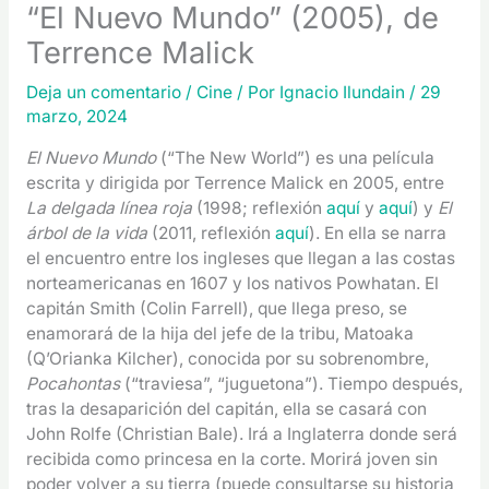
“El Nuevo Mundo” (2005), de
Terrence Malick
Deja un comentario
/
Cine
/ Por
Ignacio Ilundain
/
29
marzo, 2024
El Nuevo Mundo
(“The New World”) es una película
escrita y dirigida por Terrence Malick en 2005, entre
La delgada línea roja
(1998; reflexión
aquí
y
aquí
) y
El
árbol de la vida
(2011, reflexión
aquí
). En ella se narra
el encuentro entre los ingleses que llegan a las costas
norteamericanas en 1607 y los nativos Powhatan. El
capitán Smith (Colin Farrell), que llega preso, se
enamorará de la hija del jefe de la tribu, Matoaka
(Q’Orianka Kilcher), conocida por su sobrenombre,
Pocahontas
(“traviesa”, “juguetona”). Tiempo después,
tras la desaparición del capitán, ella se casará con
John Rolfe (Christian Bale). Irá a Inglaterra donde será
recibida como princesa en la corte. Morirá joven sin
poder volver a su tierra (puede consultarse su historia