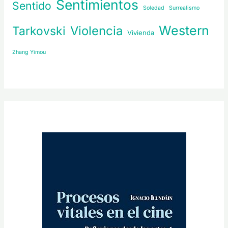
Sentimientos
Sentido
Soledad
Surrealismo
Western
Violencia
Tarkovski
Vivienda
Zhang Yimou