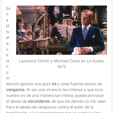
Es
h
a
bi
tu
al
q
u
e
la
Laurence Olivier y Michael Caine en
La huella
,
h
1972
u
m
illación genere una gran
ira
y unas fuertes ansias de
venganza
. Al ser una vivencia tan intensa y que toca
nuestro yo de una manera tan íntima, puede provocar
el deseo de
esconderse
, de que los demás no me vean.
Pero el deseo de venganza contra el autor de la
humillación, y los espectadores que se suman si los