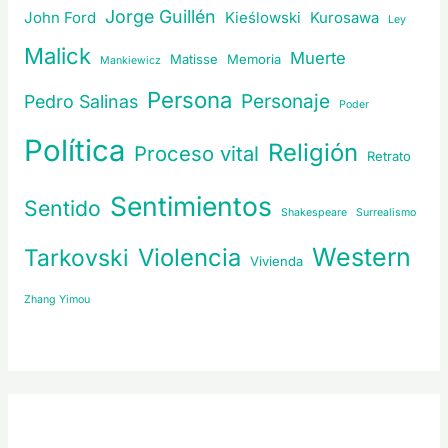
Jorge Guillén
John Ford
Kieślowski
Kurosawa
Ley
Malick
Muerte
Matisse
Memoria
Mankiewicz
Persona
Personaje
Pedro Salinas
Poder
Política
Religión
Proceso vital
Retrato
Sentimientos
Sentido
Shakespeare
Surrealismo
Western
Violencia
Tarkovski
Vivienda
Zhang Yimou