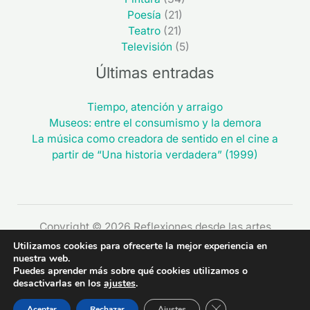
Poesía
(21)
Teatro
(21)
Televisión
(5)
Últimas entradas
Tiempo, atención y arraigo
Museos: entre el consumismo y la demora
La música como creadora de sentido en el cine a
partir de “Una historia verdadera” (1999)
Copyright © 2026 Reflexiones desde las artes
Utilizamos cookies para ofrecerte la mejor experiencia en
nuestra web.
Puedes aprender más sobre qué cookies utilizamos o
desactivarlas en los
ajustes
.
CERRAR EL BAN
Aceptar
Rechazar
Ajustes